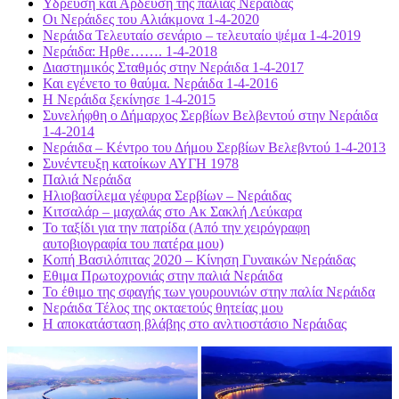
Υδρευση και Αρδευση της παλιάς Νεράιδας
Οι Νεράιδες του Αλιάκμονα 1-4-2020
Νεράιδα Τελευταίο σενάριο – τελευταίο ψέμα 1-4-2019
Νεράιδα: Ηρθε……. 1-4-2018
Διαστημικός Σταθμός στην Νεράιδα 1-4-2017
Και εγένετο το θαύμα. Νεράιδα 1-4-2016
Η Νεράιδα ξεκίνησε 1-4-2015
Συνελήφθη ο Δήμαρχος Σερβίων Βελβεντού στην Νεράιδα
1-4-2014
Νεράιδα – Κέντρο του Δήμου Σερβίων Βελεβντού 1-4-2013
Συνέντευξη κατοίκων ΑΥΓΗ 1978
Παλιά Νεράιδα
Ηλιοβασίλεμα γέφυρα Σερβίων – Νεράιδας
Κιτσαλάρ – μαχαλάς στo Ακ Σακλή Λεύκαρα
Το ταξίδι για την πατρίδα (Από την χειρόγραφη
αυτοβιογραφία του πατέρα μου)
Κοπή Βασιλόπιτας 2020 – Κίνηση Γυναικών Νεράιδας
Εθιμα Πρωτοχρονιάς στην παλιά Νεράιδα
Το έθιμο της σφαγής των γουρουνιών στην παλία Νεράιδα
Νεράιδα Τέλος της οκταετούς θητείας μου
Η αποκατάσταση βλάβης στο ανλτιοστάσιο Νεράιδας