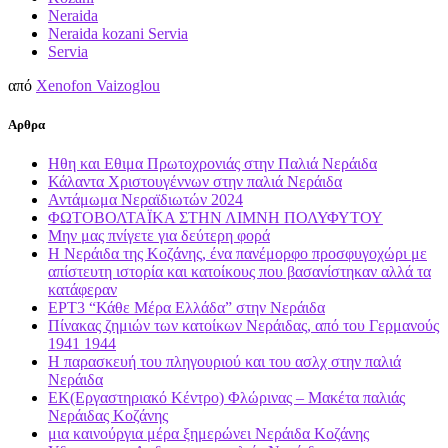
Neraida
Neraida kozani Servia
Servia
από
Xenofon Vaizoglou
Αρθρα
Ηθη και Εθιμα Πρωτοχρονιάς στην Παλιά Νεράιδα
Κάλαντα Χριστουγέννων στην παλιά Νεράιδα
Αντάμωμα Νεραϊδιωτών 2024
ΦΩΤΟΒΟΛΤΑΪΚΑ ΣΤΗΝ ΛΙΜΝΗ ΠΟΛΥΦΥΤΟΥ
Μην μας πνίγετε για δεύτερη φορά
Η Νεράιδα της Κοζάνης, ένα πανέμορφο προσφυγοχώρι με
απίστευτη ιστορία και κατοίκους που βασανίστηκαν αλλά τα
κατάφεραν
ΕΡΤ3 “Κάθε Mέρα Ελλάδα” στην Νεράιδα
Πίνακας ζημιών των κατοίκων Νεράιδας, από του Γερμανούς
1941 1944
Η παρασκευή του πληγουριού και του ασλχ στην παλιά
Νεράιδα
ΕΚ(Εργαστηριακό Κέντρο) Φλώρινας – Μακέτα παλιάς
Νεράιδας Κοζάνης
μια καινούργια μέρα ξημερώνει Νεράιδα Κοζάνης