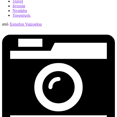
Travel
Ιστορία
Νεράιδα
Τουρισμός
από
Xenofon Vaizoglou