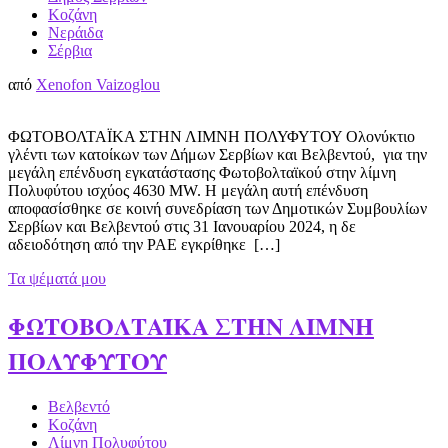
Κοζάνη
Νεράιδα
Σέρβια
από
Xenofon Vaizoglou
ΦΩΤΟΒΟΛΤΑΪΚΑ ΣΤΗΝ ΛΙΜΝΗ ΠΟΛΥΦΥΤΟΥ Ολονύκτιο
γλέντι των κατοίκων των Δήμων Σερβίων και Βελβεντού, για την
μεγάλη επένδυση εγκατάστασης Φωτοβολταϊκού στην λίμνη
Πολυφύτου ισχύος 4630 MW. Η μεγάλη αυτή επένδυση
αποφασίσθηκε σε κοινή συνεδρίαση των Δημοτικών Συμβουλίων
Σερβίων και Βελβεντού στις 31 Ιανουαρίου 2024, η δε
αδειοδότηση από την ΡΑΕ εγκρίθηκε […]
Τα ψέματά μου
ΦΩΤΟΒΟΛΤΑΪΚΑ ΣΤΗΝ ΛΙΜΝΗ
ΠΟΛΥΦΥΤΟΥ
Βελβεντό
Κοζάνη
Λίμνη Πολυφύτου