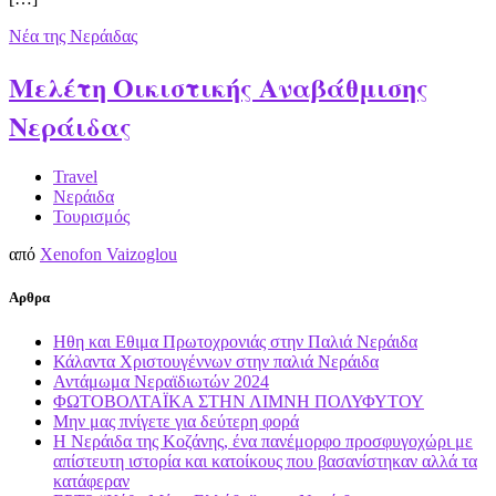
Νέα της Νεράιδας
Μελέτη Οικιστικής Αναβάθμισης
Νεράιδας
Travel
Νεράιδα
Τουρισμός
από
Xenofon Vaizoglou
Αρθρα
Ηθη και Εθιμα Πρωτοχρονιάς στην Παλιά Νεράιδα
Κάλαντα Χριστουγέννων στην παλιά Νεράιδα
Αντάμωμα Νεραϊδιωτών 2024
ΦΩΤΟΒΟΛΤΑΪΚΑ ΣΤΗΝ ΛΙΜΝΗ ΠΟΛΥΦΥΤΟΥ
Μην μας πνίγετε για δεύτερη φορά
Η Νεράιδα της Κοζάνης, ένα πανέμορφο προσφυγοχώρι με
απίστευτη ιστορία και κατοίκους που βασανίστηκαν αλλά τα
κατάφεραν