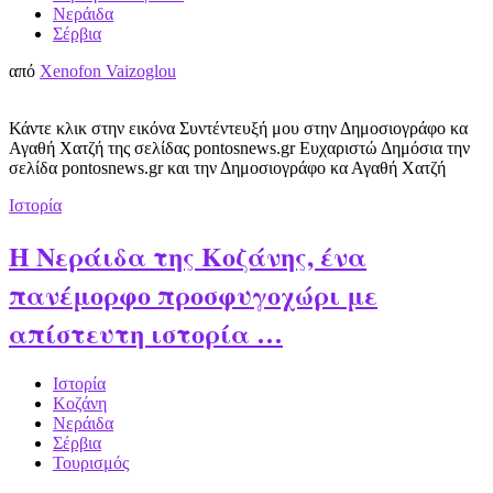
Νεράιδα
Σέρβια
από
Xenofon Vaizoglou
Κάντε κλικ στην εικόνα Συντέντευξή μου στην Δημοσιογράφο κα
Αγαθή Χατζή της σελίδας pontosnews.gr Ευχαριστώ Δημόσια την
σελίδα pontosnews.gr και την Δημοσιογράφο κα Αγαθή Χατζή
Ιστορία
Η Νεράιδα της Κοζάνης, ένα
πανέμορφο προσφυγοχώρι με
απίστευτη ιστορία …
Ιστορία
Κοζάνη
Νεράιδα
Σέρβια
Τουρισμός