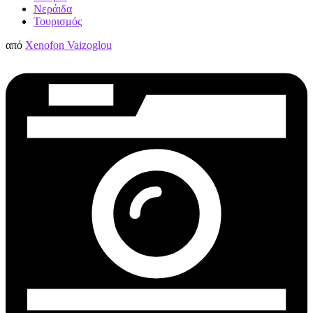
Νεράιδα
Τουρισμός
από
Xenofon Vaizoglou