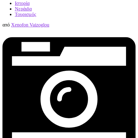
Ιστορία
Νεράιδα
Τουρισμός
από
Xenofon Vaizoglou