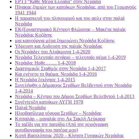
ΕΡΤ3 “Κάθε Mέρα Ελλάδα” στην Νεράιδα
Πίνακας ζημιών των κατοίκων Νεράιδας, από του Γερμανούς
1941 1944
Η παρασκευή του πληγουριού και του ασλχ στην παλιά
Νεράιδα
ΕΚ(Εργαστηριακό Κέντρο) Φλώρινας – Μακέτα παλιάς
Νεράιδας Κοζάνης
μια καινούργια μέρα ξημερώνει Νεράιδα Κοζάνης
Υδρευση και Αρδευση της παλιάς Νεράιδας
Οι Νεράιδες του Αλιάκμονα 1-4-2020
Νεράιδα Τελευταίο σενάριο – τελευταίο ψέμα 1-4-2019
Νεράιδα: Ηρθε……. 1-4-2018
Διαστημικός Σταθμός στην Νεράιδα 1-4-2017
Και εγένετο το θαύμα. Νεράιδα 1-4-2016
Η Νεράιδα ξεκίνησε 1-4-2015
Συνελήφθη ο Δήμαρχος Σερβίων Βελβεντού στην Νεράιδα
1-4-2014
Νεράιδα – Κέντρο του Δήμου Σερβίων Βελεβντού 1-4-2013
Συνέντευξη κατοίκων ΑΥΓΗ 1978
Παλιά Νεράιδα
Ηλιοβασίλεμα γέφυρα Σερβίων – Νεράιδας
Κιτσαλάρ – μαχαλάς στo Ακ Σακλή Λεύκαρα
Το ταξίδι για την πατρίδα (Από την χειρόγραφη
αυτοβιογραφία του πατέρα μου)
Κοπή Βασιλόπιτας 2020 – Κίνηση Γυναικών Νεράιδας