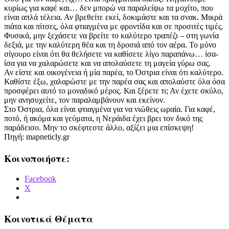
κυρίως για καφέ και… δεν μπορώ να παραλείψω τα μοχίτο, που
είναι απλά τέλεια. Αν βρεθείτε εκεί, δοκιμάστε και τα σνακ. Μικρά
πιάτα και πίτσες, όλα φτιαγμένα με φροντίδα και σε προσιτές τιμές.
Φυσικά, μην ξεχάσετε να βρείτε το καλύτερο τραπέζι – στη γωνία
δεξιά, με την καλύτερη θέα και τη δροσιά από τον αέρα. Το μόνο
σίγουρο είναι ότι θα θελήσετε να καθίσετε λίγο παραπάνω… ίσα-
ίσα για να χαλαρώσετε και να απολαύσετε τη μαγεία γύρω σας.
Αν είστε και οικογένεια ή μία παρέα, το Όστρια είναι ότι καλύτερο.
Καθίστε έξω, χαλαρώστε με την παρέα σας και απολαύστε όλα όσα
προσφέρει αυτό το μοναδικό μέρος. Και ξέρετε τι; Αν έχετε σκύλο,
μην ανησυχείτε, τον παραλαμβάνουν και εκείνον.
Στο Όστρια, όλα είναι φτιαγμένα για να νιώθεις ωραία. Για καφέ,
ποτό, ή ακόμα και γεύματα, η Νεράιδα έχει βρει τον δικό της
παράδεισο. Μην το σκέφτεστε άλλο, αξίζει μια επίσκεψη!
Πηγή: mapneticly.gr
Κοινοποιήστε:
Facebook
X
Κοινοτικά Θέματα