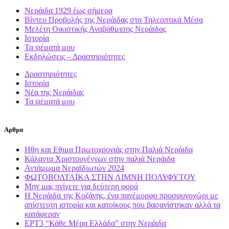
Νεράιδα 1929 έως σήμερα
Βίντεο Προβολής της Νεράιδας στα Τηλεοπτικά Μέσα
Μελέτη Οικιστικής Αναβάθμισης Νεράιδας
Ιστορία
Τα ψέματά μου
Εκδηλώσεις – Δραστηριότητες
Δραστηριότητες
Ιστορία
Νέα της Νεράιδας
Τα ψέματά μου
Αρθρα
Ηθη και Εθιμα Πρωτοχρονιάς στην Παλιά Νεράιδα
Κάλαντα Χριστουγέννων στην παλιά Νεράιδα
Αντάμωμα Νεραϊδιωτών 2024
ΦΩΤΟΒΟΛΤΑΪΚΑ ΣΤΗΝ ΛΙΜΝΗ ΠΟΛΥΦΥΤΟΥ
Μην μας πνίγετε για δεύτερη φορά
Η Νεράιδα της Κοζάνης, ένα πανέμορφο προσφυγοχώρι με
απίστευτη ιστορία και κατοίκους που βασανίστηκαν αλλά τα
κατάφεραν
ΕΡΤ3 “Κάθε Mέρα Ελλάδα” στην Νεράιδα