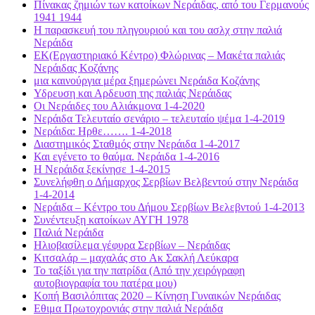
Πίνακας ζημιών των κατοίκων Νεράιδας, από του Γερμανούς
1941 1944
Η παρασκευή του πληγουριού και του ασλχ στην παλιά
Νεράιδα
ΕΚ(Εργαστηριακό Κέντρο) Φλώρινας – Μακέτα παλιάς
Νεράιδας Κοζάνης
μια καινούργια μέρα ξημερώνει Νεράιδα Κοζάνης
Υδρευση και Αρδευση της παλιάς Νεράιδας
Οι Νεράιδες του Αλιάκμονα 1-4-2020
Νεράιδα Τελευταίο σενάριο – τελευταίο ψέμα 1-4-2019
Νεράιδα: Ηρθε……. 1-4-2018
Διαστημικός Σταθμός στην Νεράιδα 1-4-2017
Και εγένετο το θαύμα. Νεράιδα 1-4-2016
Η Νεράιδα ξεκίνησε 1-4-2015
Συνελήφθη ο Δήμαρχος Σερβίων Βελβεντού στην Νεράιδα
1-4-2014
Νεράιδα – Κέντρο του Δήμου Σερβίων Βελεβντού 1-4-2013
Συνέντευξη κατοίκων ΑΥΓΗ 1978
Παλιά Νεράιδα
Ηλιοβασίλεμα γέφυρα Σερβίων – Νεράιδας
Κιτσαλάρ – μαχαλάς στo Ακ Σακλή Λεύκαρα
Το ταξίδι για την πατρίδα (Από την χειρόγραφη
αυτοβιογραφία του πατέρα μου)
Κοπή Βασιλόπιτας 2020 – Κίνηση Γυναικών Νεράιδας
Εθιμα Πρωτοχρονιάς στην παλιά Νεράιδα