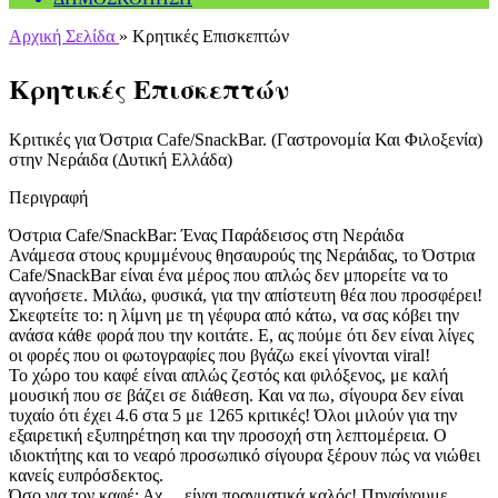
Αρχική Σελίδα
»
Κρητικές Επισκεπτών
Κρητικές Επισκεπτών
Κριτικές για Όστρια Cafe/SnackBar. (Γαστρονομία Και Φιλοξενία)
στην Νεράιδα (Δυτική Ελλάδα)
Περιγραφή
Όστρια Cafe/SnackBar: Ένας Παράδεισος στη Νεράιδα
Ανάμεσα στους κρυμμένους θησαυρούς της Νεράιδας, το Όστρια
Cafe/SnackBar είναι ένα μέρος που απλώς δεν μπορείτε να το
αγνοήσετε. Μιλάω, φυσικά, για την απίστευτη θέα που προσφέρει!
Σκεφτείτε το: η λίμνη με τη γέφυρα από κάτω, να σας κόβει την
ανάσα κάθε φορά που την κοιτάτε. Ε, ας πούμε ότι δεν είναι λίγες
οι φορές που οι φωτογραφίες που βγάζω εκεί γίνονται viral!
Το χώρο του καφέ είναι απλώς ζεστός και φιλόξενος, με καλή
μουσική που σε βάζει σε διάθεση. Και να πω, σίγουρα δεν είναι
τυχαίο ότι έχει 4.6 στα 5 με 1265 κριτικές! Όλοι μιλούν για την
εξαιρετική εξυπηρέτηση και την προσοχή στη λεπτομέρεια. Ο
ιδιοκτήτης και το νεαρό προσωπικό σίγουρα ξέρουν πώς να νιώθει
κανείς ευπρόσδεκτος.
Όσο για τον καφέ; Αχ… είναι πραγματικά καλός! Πηγαίνουμε