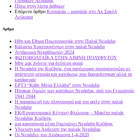
Γυναικών Νεράιδας
Πίσω στην λίστα άρθρων
Επόμενο άρθρο
Κιτσαλάρ – μαχαλάς στo Ακ Σακλή
Λεύκαρα
Αρθρα
Ηθη και Εθιμα Πρωτοχρονιάς στην Παλιά Νεράιδα
Κάλαντα Χριστουγέννων στην παλιά Νεράιδα
Αντάμωμα Νεραϊδιωτών 2024
ΦΩΤΟΒΟΛΤΑΪΚΑ ΣΤΗΝ ΛΙΜΝΗ ΠΟΛΥΦΥΤΟΥ
Μην μας πνίγετε για δεύτερη φορά
Η Νεράιδα της Κοζάνης, ένα πανέμορφο προσφυγοχώρι με
απίστευτη ιστορία και κατοίκους που βασανίστηκαν αλλά τα
κατάφεραν
ΕΡΤ3 “Κάθε Mέρα Ελλάδα” στην Νεράιδα
Πίνακας ζημιών των κατοίκων Νεράιδας, από του Γερμανούς
1941 1944
Η παρασκευή του πληγουριού και του ασλχ στην παλιά
Νεράιδα
ΕΚ(Εργαστηριακό Κέντρο) Φλώρινας – Μακέτα παλιάς
Νεράιδας Κοζάνης
μια καινούργια μέρα ξημερώνει Νεράιδα Κοζάνης
Υδρευση και Αρδευση της παλιάς Νεράιδας
Οι Νεράιδες του Αλιάκμονα 1-4-2020