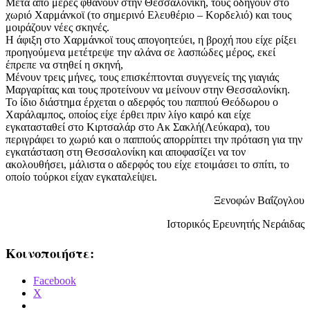
Μετά από μέρες φθάνουν στην Θεσσαλονίκη, τους οδηγούν στο
χωριό Χαρμάνκοϊ (το σημερινό Ελευθέριο – Κορδελιό) και τους
μοιράζουν νέες σκηνές.
Η άφιξη στο Χαρμάνκοϊ τους απογοητεύει, η βροχή που είχε ρίξει
προηγούμενα μετέτρεψε την αλάνα σε λασπώδες μέρος, εκεί
έπρεπε να στηθεί η σκηνή,
Μένουν τρεις μήνες, τους επισκέπτονται συγγενείς της γιαγιάς
Μαργαρίτας και τους προτείνουν να μείνουν στην Θεσσαλονίκη.
Το ίδιο διάστημα έρχεται ο αδερφός του παππού Θεόδωρου ο
Χαράλαμπος, οποίος είχε έρθει πριν λίγο καιρό και είχε
εγκατασταθεί στο Κιρτσαλάρ στο Ακ Σακλή(Λεύκαρα), του
περιγράφει το χωριό και ο παππούς απορρίπτει την πρόταση για την
εγκατάσταση στη Θεσσαλονίκη και αποφασίζει να τον
ακολουθήσει, μάλιστα ο αδερφός του είχε ετοιμάσει το σπίτι, το
οποίο τούρκοι είχαν εγκαταλείψει.
Ξενοφών Βαΐζογλου
Ιστορικός Ερευνητής Νεράιδας
Κοινοποιήστε:
Facebook
X